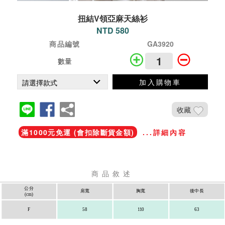
扭結V領亞麻天絲衫
NTD 580
商品編號
GA3920
數量
加入購物車
收藏
滿1000元免運 (會扣除斷貨金額)
...詳細內容
商品敘述