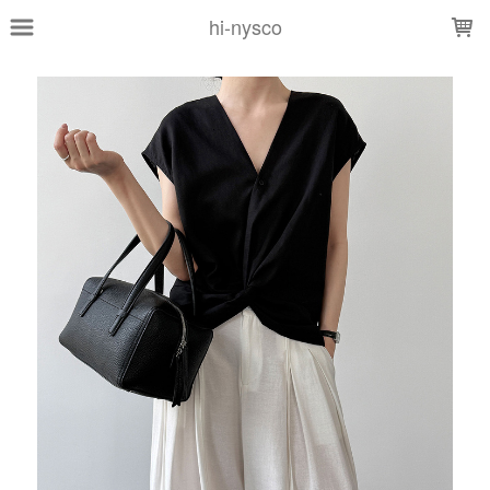
LOADING...
hi-nysco