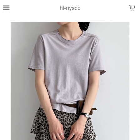
LOADING...
hi-nysco