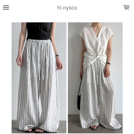
LOADING...
hi-nysco