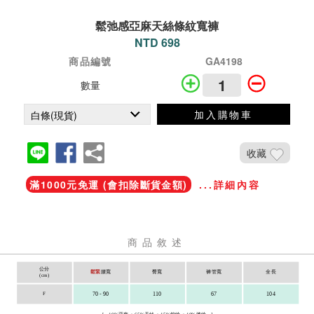
鬆弛感亞麻天絲條紋寬褲
NTD 698
商品編號
GA4198
數量
加入購物車
收藏
滿1000元免運 (會扣除斷貨金額)
...詳細內容
商品敘述