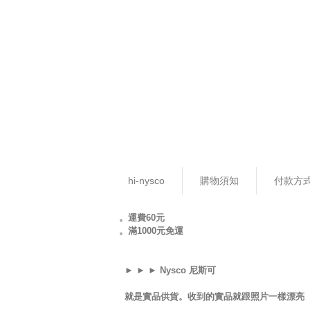
hi-nysco
購物須知
付款方
。運費60元
。滿1000元免運
► ► ► Nysco 尼斯可
就是實品供貨。收到的實品就跟照片一樣漂亮