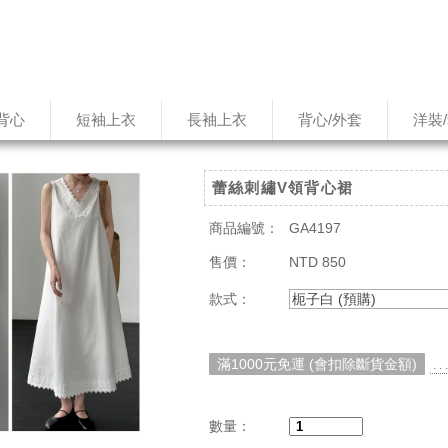
背心
短袖上衣
長袖上衣
背心/外套
洋裝
蕾絲刺繡V領背心裙
商品編號：
GA4197
售價：
NTD 850
款式：
枙子白 (預購)
滿1000元免運 (會扣除斷貨金額)
. 
數量：