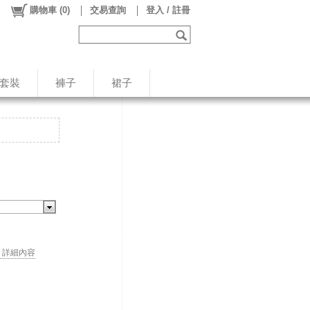
購物車
(
0
)
交易查詢
登入 / 註冊
/套裝
褲子
裙子
. . 詳細內容