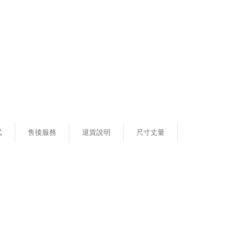
式
售後服務
退貨說明
尺寸丈量