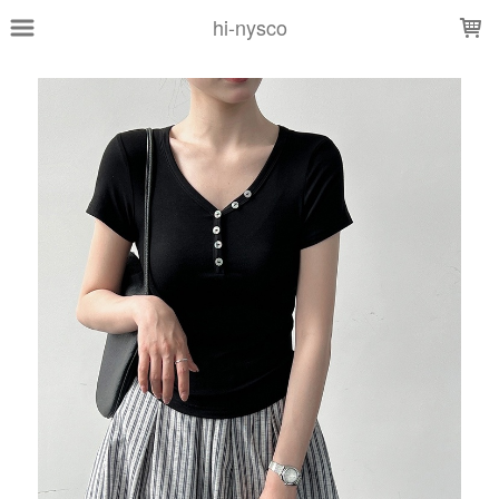
LOADING...
hi-nysco