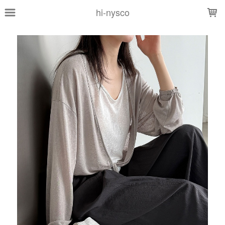
LOADING...
hi-nysco