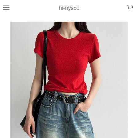
LOADING...
hi-nysco