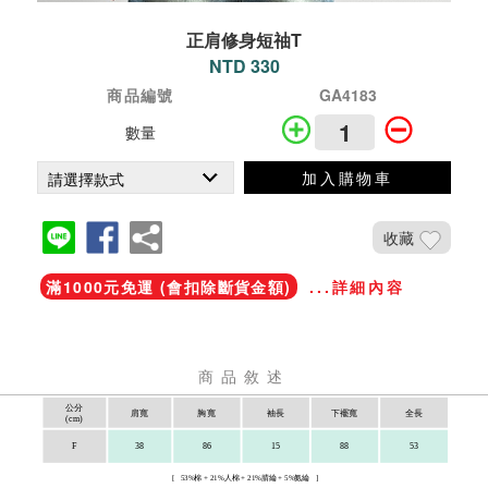
正肩修身短䄂T
NTD 330
商品編號
GA4183
數量
加入購物車
收藏
滿1000元免運 (會扣除斷貨金額)
...詳細內容
商品敘述