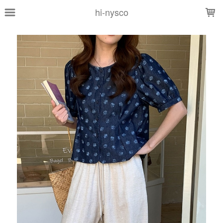
LOADING...
hi-nysco