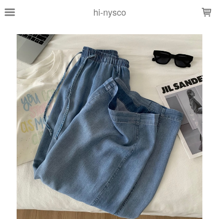
LOADING...
hi-nysco