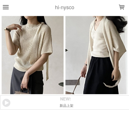
LOADING...
hi-nysco
NEW!
新品上架