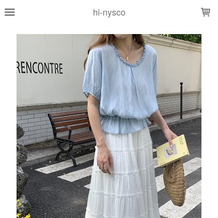
LOADING...
hi-nysco