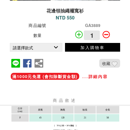
花邊領抽繩襬寬衫
NTD 550
商品編號
GA3889
數量
加入購物車
收藏
滿1000元免運 (會扣除斷貨金額)
...詳細內容
商品敘述