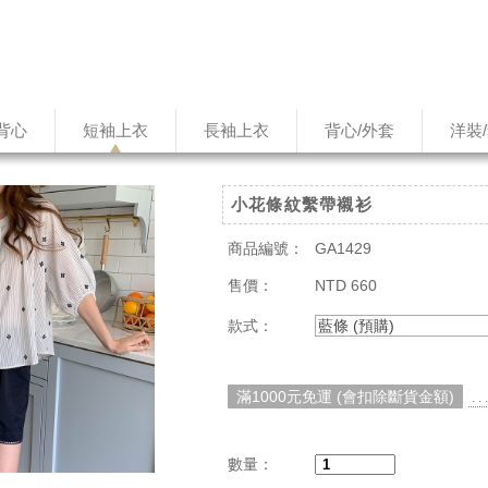
背心
短袖上衣
長袖上衣
背心/外套
洋裝
小花條紋繫帶襯衫
商品編號：
GA1429
售價：
NTD 660
款式：
藍條 (預購)
滿1000元免運 (會扣除斷貨金額)
. 
數量：