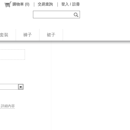
購物車
(
0
)
交易查詢
登入 / 註冊
/套裝
褲子
裙子
. . 詳細內容