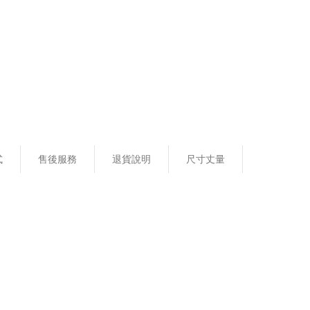
式
售後服務
退貨說明
尺寸丈量