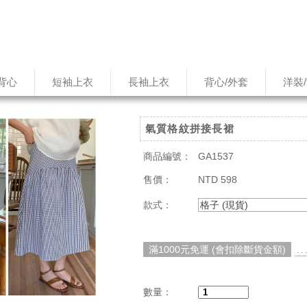
背心
短袖上衣
長袖上衣
背心/外套
洋裝
氣質格紋拼接長裙
商品編號：
GA1537
售價：
NTD 598
款式：
格子 (現貨)
滿1000元免運 (會扣除斷貨金額)
. 
數量：