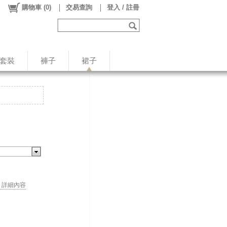
購物車
(
0
)
交易查詢
登入 / 註冊
/套裝
褲子
裙子
. . 詳細內容