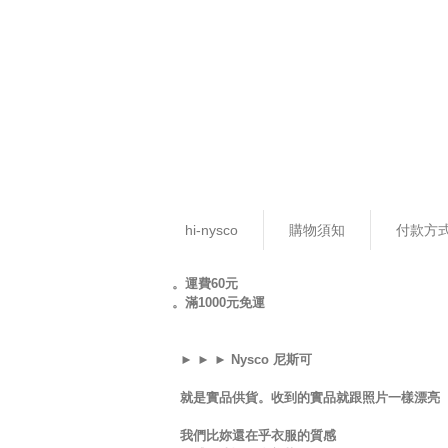
hi-nysco
購物須知
付款方
。運費60元
。滿1000元免運
► ► ► Nysco 尼斯可
就是實品供貨。收到的實品就跟照片一樣漂亮
我們比妳還在乎衣服的質感