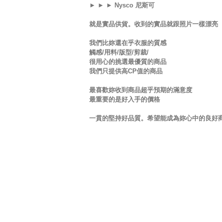
► ► ► Nysco 尼斯可
就是實品供貨。收到的實品就跟照片一樣漂亮
我們比妳還在乎衣服的質感
觸感/用料/版型/剪裁/
很用心的挑選最優質的商品
我們只提供高CP值的商品
最喜歡妳收到商品超乎預期的滿意度
最重要的是好入手的價格
一貫的堅持好品質。希望能成為妳心中的良好