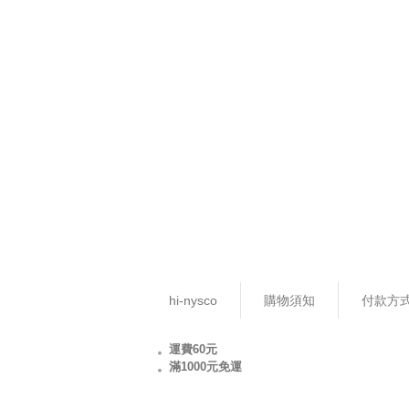
hi-nysco
購物須知
付款方
。運費60元
。滿1000元免運