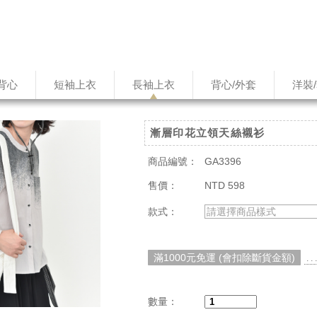
背心
短袖上衣
長袖上衣
背心/外套
洋裝
漸層印花立領天絲襯衫
商品編號：
GA3396
售價：
NTD 598
款式：
請選擇商品樣式
滿1000元免運 (會扣除斷貨金額)
. 
數量：