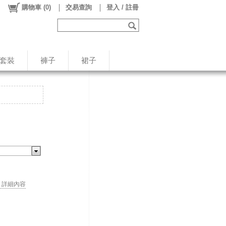
購物車
(
0
)
交易查詢
登入 / 註冊
/套裝
褲子
裙子
. . 詳細內容