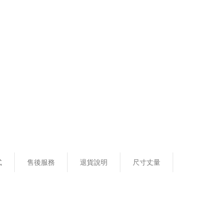
式
售後服務
退貨說明
尺寸丈量