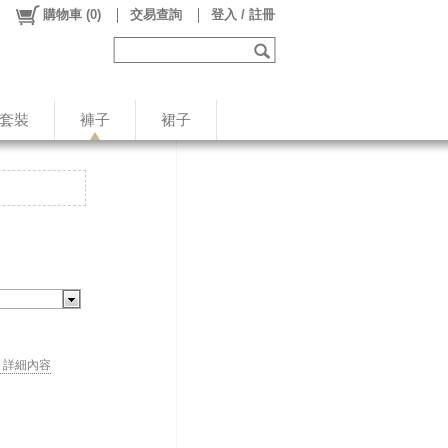
購物車
(
0
)
交易查詢
登入 / 註冊
/套裝
褲子
裙子
. . 詳細內容