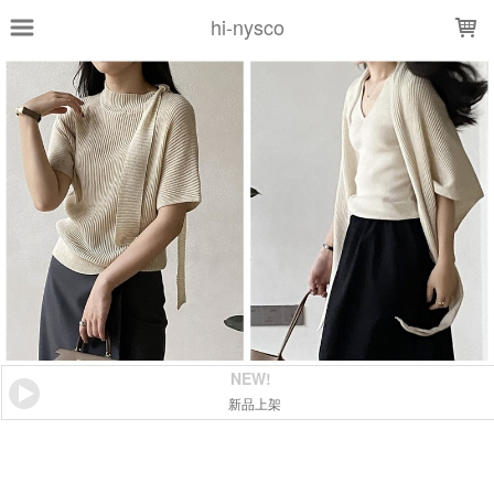
LOADING...
hi-nysco
NEW!
新品上架