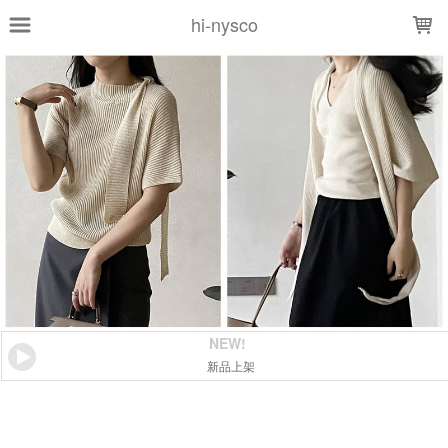
LOADING...
hi-nysco
NEW!
新品上架