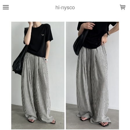
LOADING...
hi-nysco