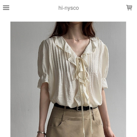
LOADING...
hi-nysco