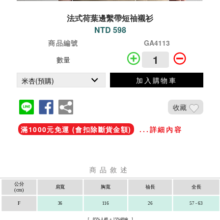
法式荷葉邊繫帶短䄂襯衫
NTD 598
商品編號
GA4113
數量
加入購物車
收藏
滿1000元免運 (會扣除斷貨金額)
...詳細內容
商品敘述