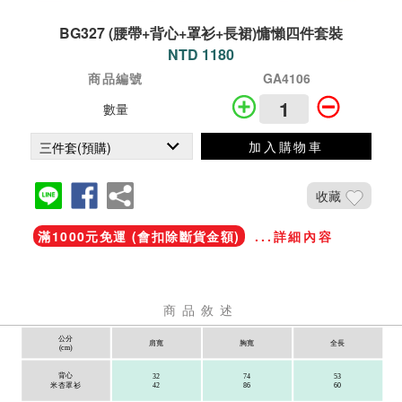
BG327 (腰帶+背心+罩衫+長裙)慵懶四件套裝
NTD 1180
商品編號
GA4106
數量
加入購物車
收藏
滿1000元免運 (會扣除斷貨金額)
...詳細內容
商品敘述