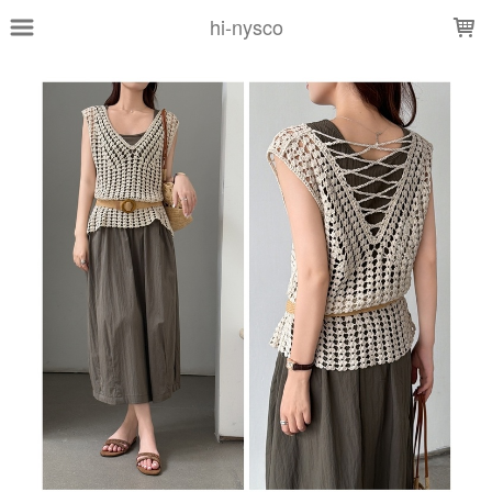
LOADING...
hi-nysco