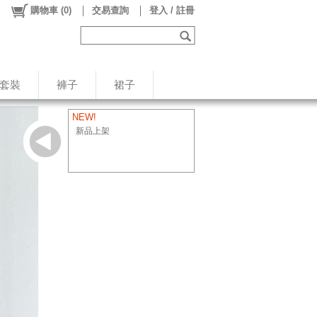
購物車
(
0
)
交易查詢
登入 / 註冊
/套裝
褲子
裙子
NEW!
新品上架