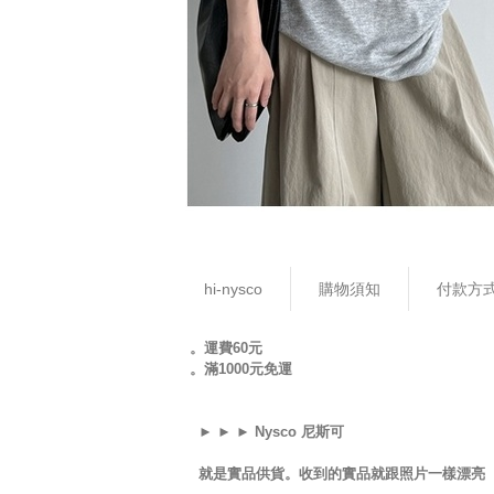
hi-nysco
購物須知
付款方
。運費60元
。滿1000元免運
► ► ► Nysco 尼斯可
就是實品供貨。收到的實品就跟照片一樣漂亮