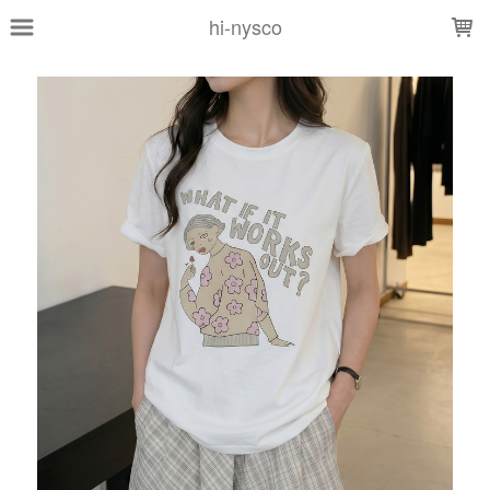
LOADING...
hi-nysco