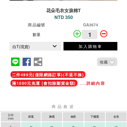
花朵毛衣女孩棉T
NTD 350
商品編號
GA3674
數量
加入購物車
收藏
二件499元(僅限網路訂單)(不退不換)
滿1000元免運 (會扣除斷貨金額)
...詳細內容
商品敘述