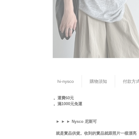
hi-nysco
購物須知
付款方
。運費60元
。滿1000元免運
► ► ► Nysco 尼斯可
就是實品供貨。收到的實品就跟照片一樣漂亮