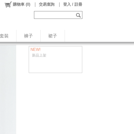
購物車
(
0
)
交易查詢
登入 / 註冊
/套裝
褲子
裙子
NEW!
新品上架