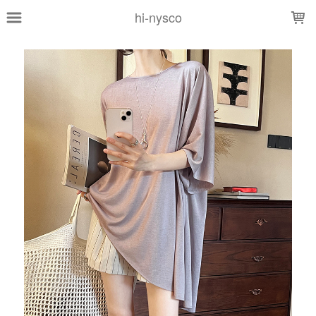
LOADING...
hi-nysco