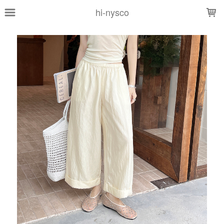
LOADING...
hi-nysco