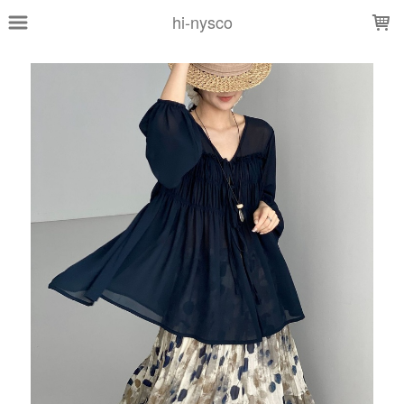
LOADING...
hi-nysco