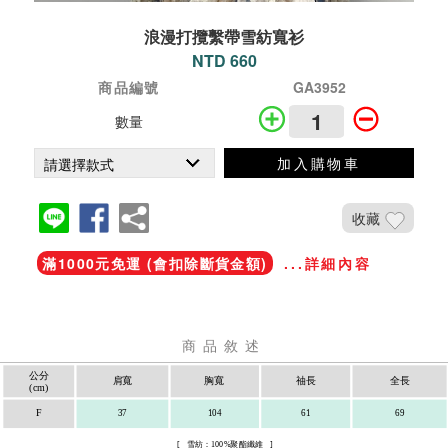
浪漫打攬繫帶雪紡寬衫
NTD 660
商品編號
GA3952
數量
加入購物車
收藏
滿1000元免運 (會扣除斷貨金額)
...詳細內容
商品敘述