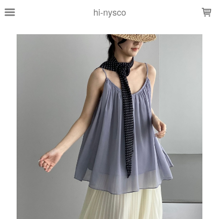
LOADING...
hi-nysco