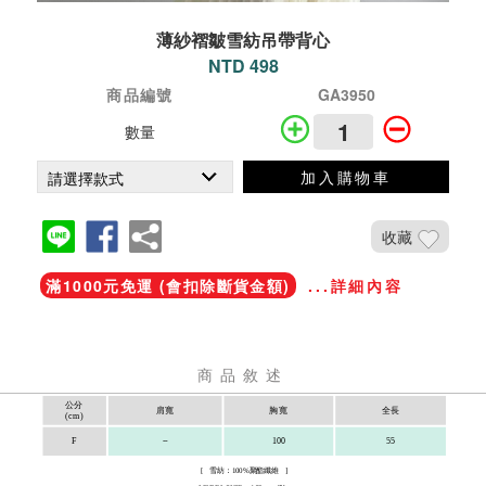
薄紗褶皺雪紡吊帶背心
NTD 498
商品編號
GA3950
數量
加入購物車
收藏
滿1000元免運 (會扣除斷貨金額)
...詳細內容
商品敘述