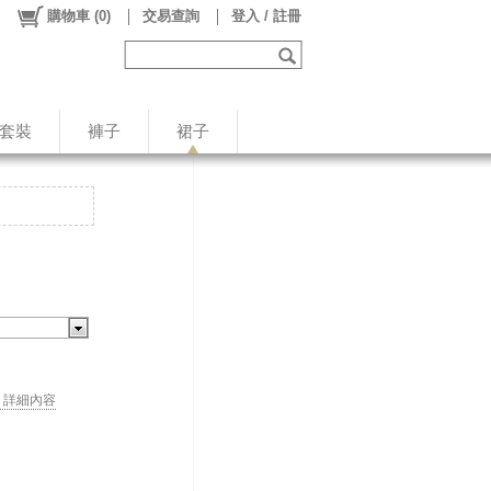
購物車
(
0
)
交易查詢
登入 / 註冊
/套裝
褲子
裙子
. . 詳細內容