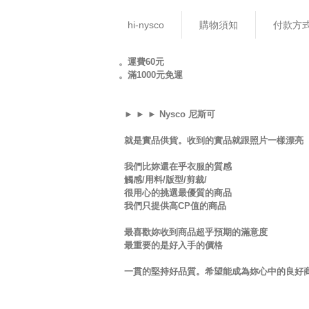
hi-nysco
購物須知
付款方
。運費60元
。滿1000元免運
► ► ► Nysco 尼斯可
就是實品供貨。收到的實品就跟照片一樣漂亮
我們比妳還在乎衣服的質感
觸感/用料/版型/剪裁/
很用心的挑選最優質的商品
我們只提供高CP值的商品
最喜歡妳收到商品超乎預期的滿意度
最重要的是好入手的價格
一貫的堅持好品質。希望能成為妳心中的良好