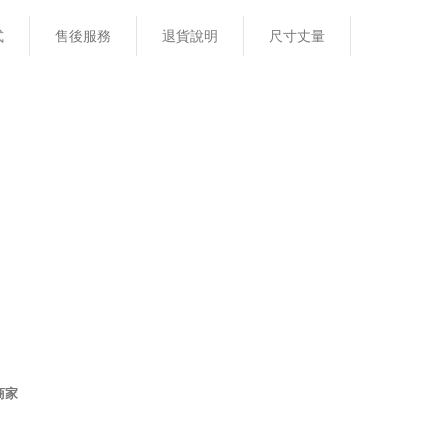
式
售後服務
退貨說明
尺寸丈量
商家