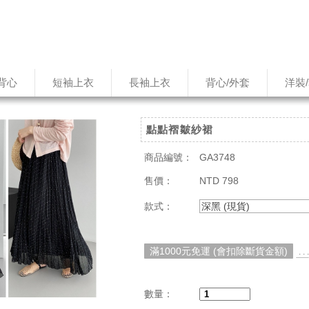
背心
短袖上衣
長袖上衣
背心/外套
洋裝
點點褶皺紗裙
商品編號：
GA3748
售價：
NTD 798
款式：
深黑 (現貨)
滿1000元免運 (會扣除斷貨金額)
. 
數量：