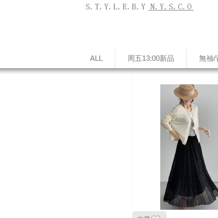
ALL
周五13:00新品
無䄂/