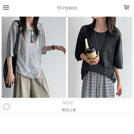
LOADING...
hi-nysco
NEW!
新品上架