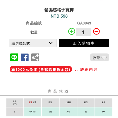
鬆弛感格子寬褲
NTD 598
商品編號
GA3843
數量
加入購物車
收藏
滿1000元免運 (會扣除斷貨金額)
...詳細內容
商品敘述