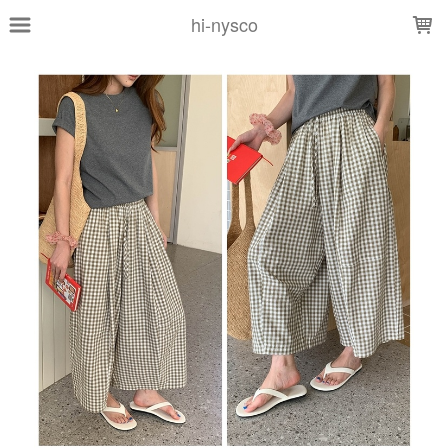
LOADING...
hi-nysco