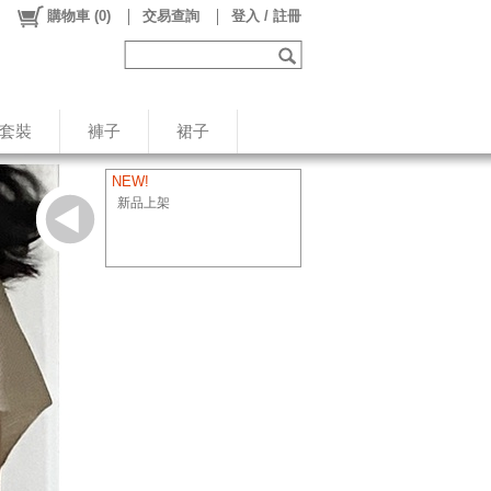
購物車
(
0
)
交易查詢
登入 / 註冊
/套裝
褲子
裙子
NEW!
新品上架