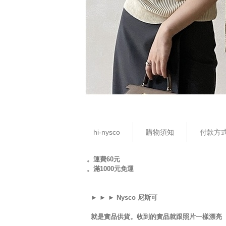
hi-nysco
購物須知
付款方
。運費60元
。滿1000元免運
► ► ► Nysco 尼斯可
就是實品供貨。收到的實品就跟照片一樣漂亮