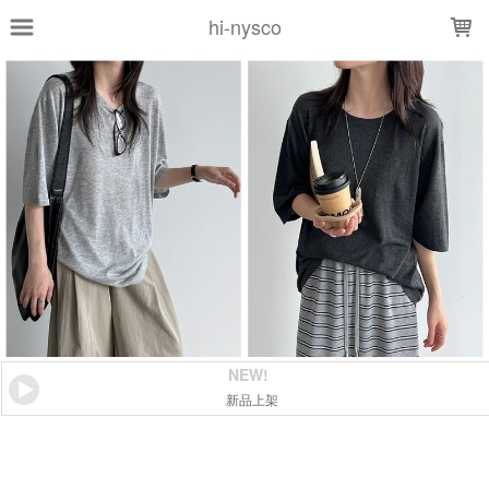
LOADING...
hi-nysco
NEW!
新品上架