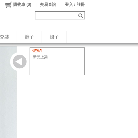
購物車
(
0
)
交易查詢
登入 / 註冊
/套裝
褲子
裙子
NEW!
新品上架