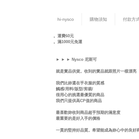
hi-nysco
購物須知
付款方
。運費60元
。滿1000元免運
► ► ► Nysco 尼斯可
就是實品供貨。收到的實品就跟照片一樣漂亮
我們比妳還在乎衣服的質感
觸感/用料/版型/剪裁/
很用心的挑選最優質的商品
我們只提供高CP值的商品
最喜歡妳收到商品超乎預期的滿意度
最重要的是好入手的價格
一貫的堅持好品質。希望能成為妳心中的良好