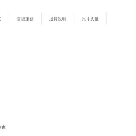
式
售後服務
退貨說明
尺寸丈量
商家