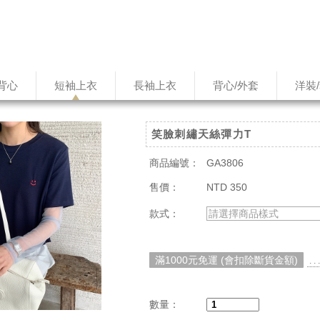
背心
短袖上衣
長袖上衣
背心/外套
洋裝
笑臉刺繡天絲彈力T
商品編號：
GA3806
售價：
NTD 350
款式：
請選擇商品樣式
滿1000元免運 (會扣除斷貨金額)
. 
數量：