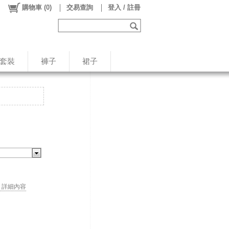
購物車
(
0
)
交易查詢
登入 / 註冊
/套裝
褲子
裙子
. . 詳細內容