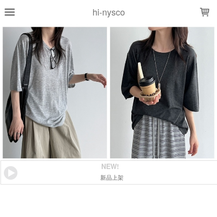
LOADING...
hi-nysco
NEW!
新品上架