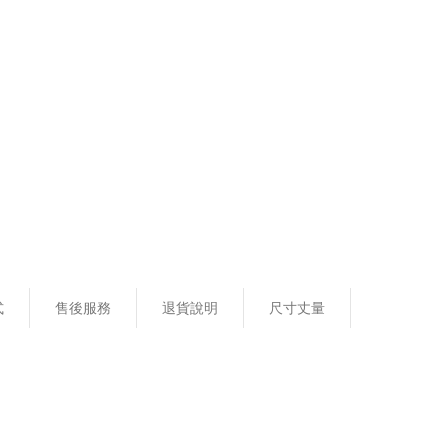
式
售後服務
退貨說明
尺寸丈量