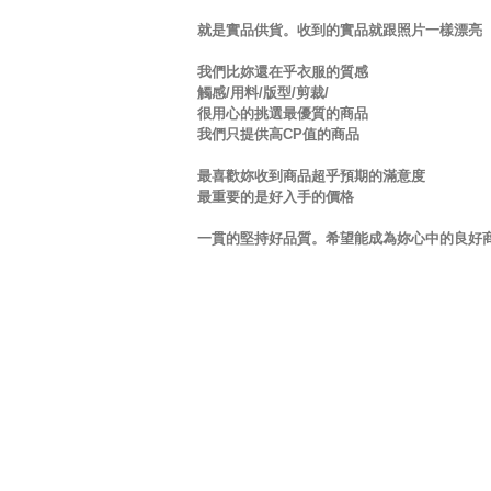
就是實品供貨。收到的實品就跟照片一樣漂亮
我們比妳還在乎衣服的質感
觸感/用料/版型/剪裁/
很用心的挑選最優質的商品
我們只提供高CP值的商品
最喜歡妳收到商品超乎預期的滿意度
最重要的是好入手的價格
一貫的堅持好品質。希望能成為妳心中的良好