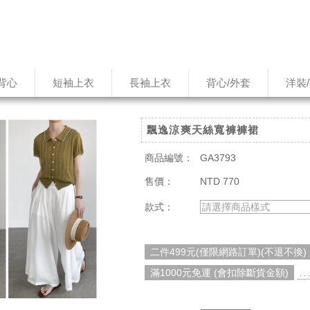
背心
短袖上衣
長袖上衣
背心/外套
洋裝
飄逸涼爽天絲寬褲褲裙
商品編號：
GA3793
售價：
NTD 770
款式：
請選擇商品樣式
二件499元(僅限網路訂單)(不退不換)
滿1000元免運 (會扣除斷貨金額)
. 