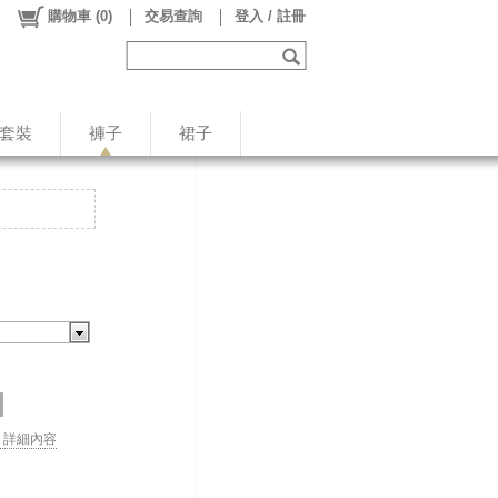
購物車
(
0
)
交易查詢
登入 / 註冊
/套裝
褲子
裙子
. . 詳細內容