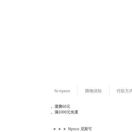
hi-nysco
購物須知
付款方
。運費60元
。滿1000元免運
► ► ► Nysco 尼斯可