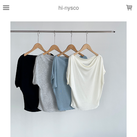
LOADING...
hi-nysco