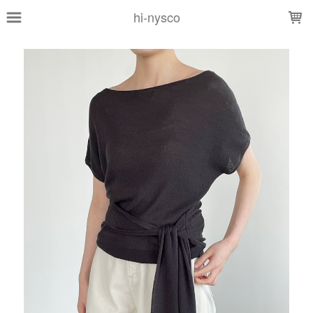
LOADING...
hi-nysco