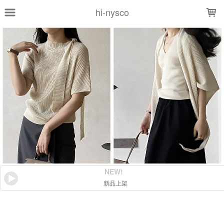
LOADING...
hi-nysco
NEW!
新品上架