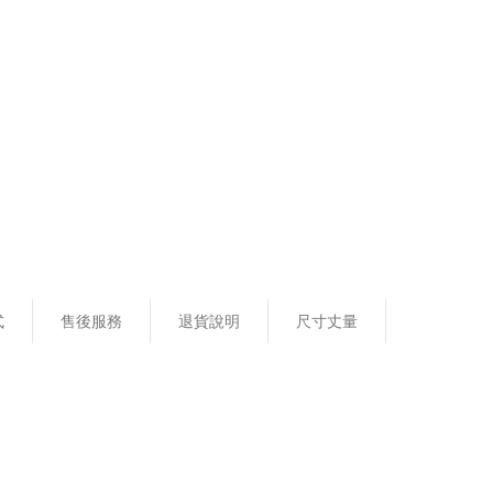
式
售後服務
退貨說明
尺寸丈量