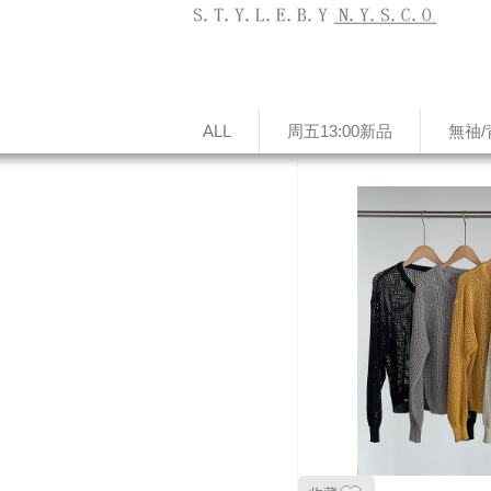
ALL
周五13:00新品
無䄂/