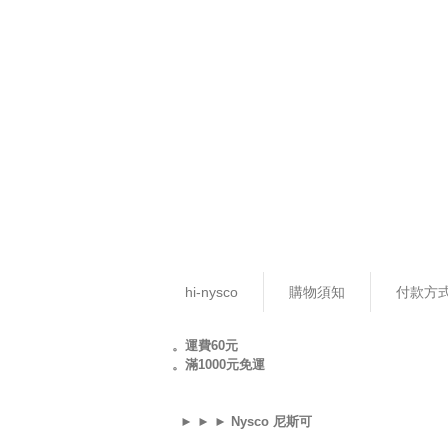
hi-nysco
購物須知
付款方
。運費60元
。滿1000元免運
► ► ► Nysco 尼斯可