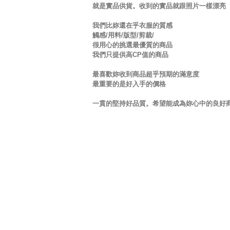
就是實品供貨。收到的實品就跟照片一樣漂亮
我們比妳還在乎衣服的質感
觸感/用料/版型/剪裁/
很用心的挑選最優質的商品
我們只提供高CP值的商品
最喜歡妳收到商品超乎預期的滿意度
最重要的是好入手的價格
一貫的堅持好品質。希望能成為妳心中的良好