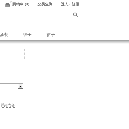
購物車
(
0
)
交易查詢
登入 / 註冊
/套裝
褲子
裙子
. . 詳細內容