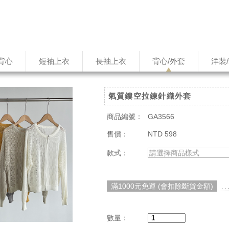
背心
短袖上衣
長袖上衣
背心/外套
洋裝
氣質鏤空拉鍊針織外套
商品編號：
GA3566
售價：
NTD 598
款式：
請選擇商品樣式
滿1000元免運 (會扣除斷貨金額)
. 
數量：