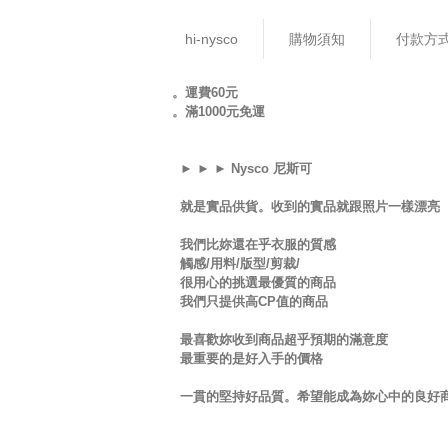
hi-nysco
購物須知
付款方
。運費60元
。滿1000元免運
► ► ► Nysco 尼斯可
就是實品供貨。收到的實品就跟照片一樣漂亮
我們比妳還在乎衣服的質感
觸感/用料/版型/剪裁/
很用心的挑選最優質的商品
我們只提供高CP值的商品
最喜歡妳收到商品超乎預期的滿意度
最重要的是好入手的價格
一貫的堅持好品質。希望能成為妳心中的良好