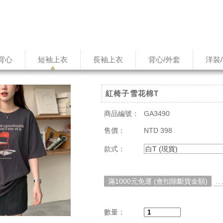
背心
短袖上衣
長袖上衣
背心/外套
洋裝
紅椅子雪花棉T
商品編號：
GA3490
售價：
NTD 398
款式：
白T (現貨)
滿1000元免運 (會扣除斷貨金額)
. 
數量：