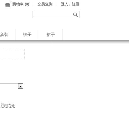
購物車
(
0
)
交易查詢
登入 / 註冊
/套裝
褲子
裙子
. . 詳細內容