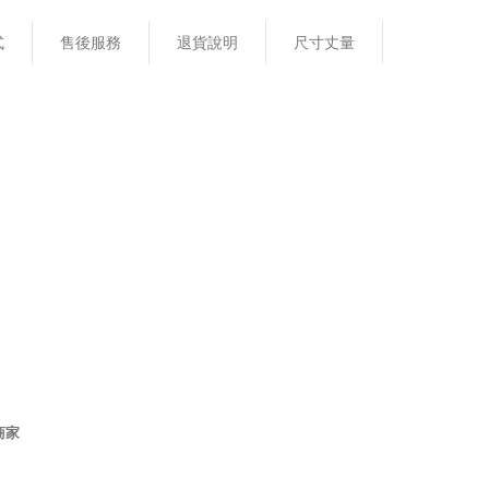
式
售後服務
退貨說明
尺寸丈量
商家