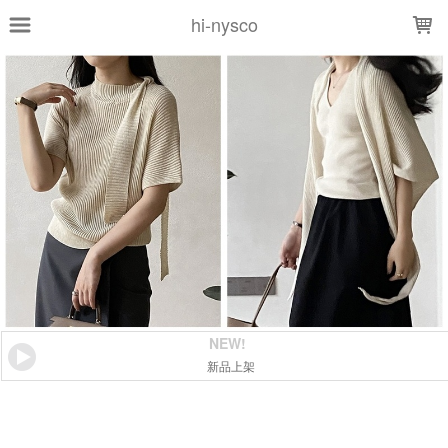
LOADING...
hi-nysco
NEW!
新品上架