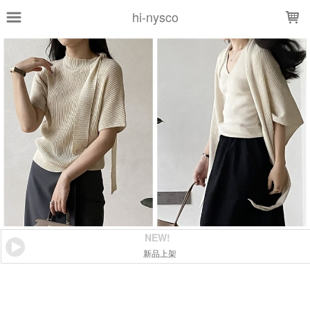
LOADING...
hi-nysco
NEW!
新品上架