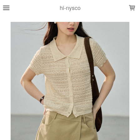
LOADING...
hi-nysco