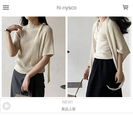
LOADING...
hi-nysco
NEW!
新品上架