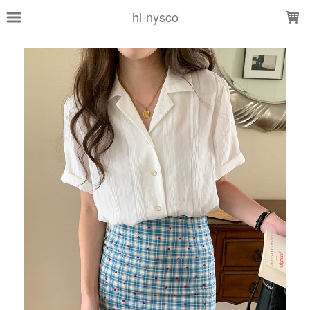
LOADING...
hi-nysco