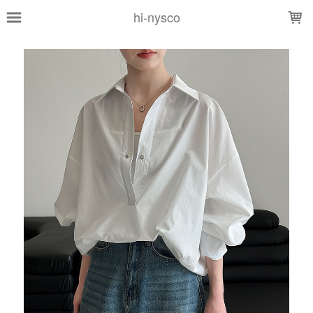
LOADING...
hi-nysco