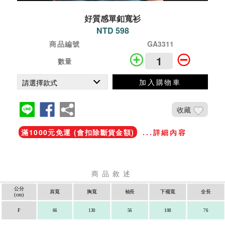
好質感單釦寬衫
NTD 598
商品編號
GA3311
數量
加入購物車
收藏
滿1000元免運 (會扣除斷貨金額)
...詳細內容
商品敘述