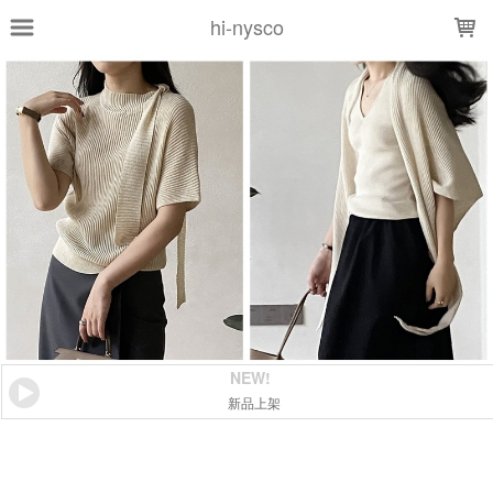
LOADING...
hi-nysco
NEW!
新品上架