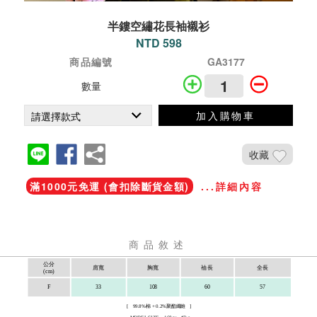
半鏤空繡花長袖襯衫
NTD 598
商品編號
GA3177
數量
加入購物車
收藏
滿1000元免運 (會扣除斷貨金額)
...詳細內容
商品敘述