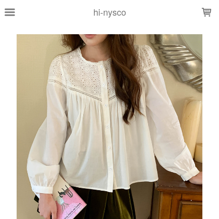
LOADING...
hi-nysco