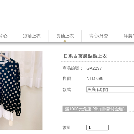
背心
短袖上衣
長袖上衣
背心/外套
洋裝
日系古著感點點上衣
商品編號：
GA2297
售價：
NTD 698
款式：
黑底 (現貨)
滿1000元免運 (會扣除斷貨金額)
. 
數量：