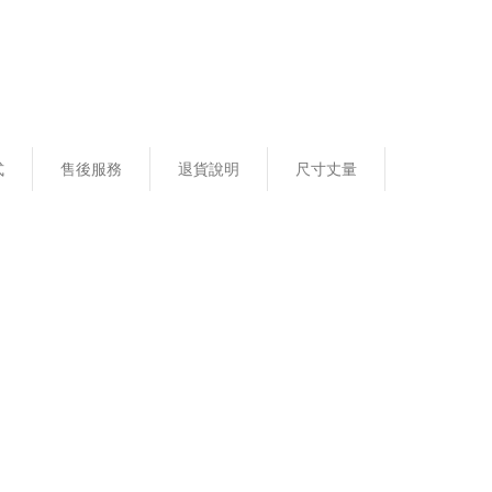
式
售後服務
退貨說明
尺寸丈量